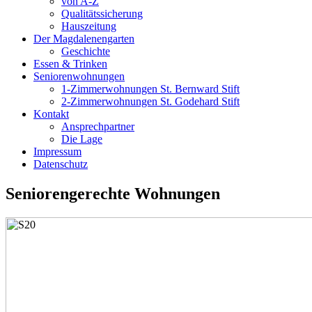
von A-Z
Qualitätssicherung
Hauszeitung
Der Magdalenengarten
Geschichte
Essen & Trinken
Seniorenwohnungen
1-Zimmerwohnungen St. Bernward Stift
2-Zimmerwohnungen St. Godehard Stift
Kontakt
Ansprechpartner
Die Lage
Impressum
Datenschutz
Seniorengerechte Wohnungen