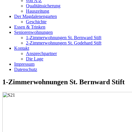
von A-Z
Qualitätssicherung
Hauszeitung
Der Magdalenengarten
Geschichte
Essen & Trinken
Seniorenwohnungen
1-Zimmerwohnungen St. Bernward Stift
2-Zimmerwohnungen St. Godehard Stift
Kontakt
Ansprechpartner
Die Lage
Impressum
Datenschutz
1-Zimmerwohnungen St. Bernward Stift